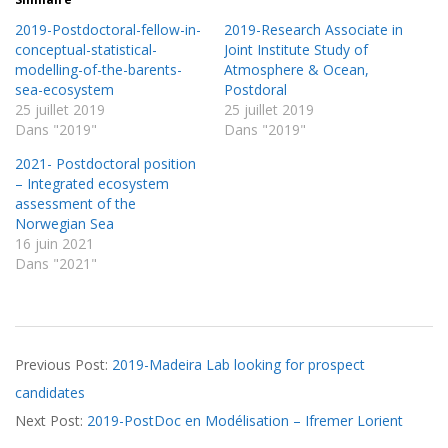
2019-Postdoctoral-fellow-in-
2019-Research Associate in
conceptual-statistical-
Joint Institute Study of
modelling-of-the-barents-
Atmosphere & Ocean,
sea-ecosystem
Postdoral
25 juillet 2019
25 juillet 2019
Dans "2019"
Dans "2019"
2021- Postdoctoral position
– Integrated ecosystem
assessment of the
Norwegian Sea
16 juin 2021
Dans "2021"
2019-
Previous Post:
2019-Madeira Lab looking for prospect
07-
candidates
25
Next Post:
2019-PostDoc en Modélisation – Ifremer Lorient