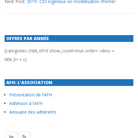
Next Post:
2019- CDI ingénieur en modélisation Ifremer
25
OFFRES PAR ANNÉE
[categories child_of=9 show_count=true order= »desc »
title_li= » »]
AFH: L’ASSOCIATION
Présentation de l’AFH
Adhésion à l’AFH
Annuaire des adhérents