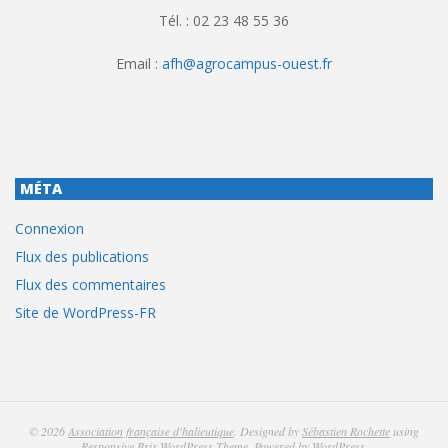
Tél. : 02 23 48 55 36
Email :
afh@agrocampus-ouest.fr
MÉTA
Connexion
Flux des publications
Flux des commentaires
Site de WordPress-FR
© 2026
Association française d'halieutique
. Designed by
Sébastien Rochette
using
Responsive Brix WordPress Theme
. Powered by
WordPress
.