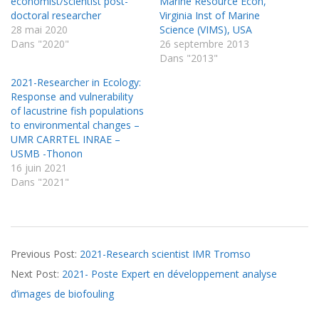
economist/scientist post-
Marine Resource Econ,
doctoral researcher
Virginia Inst of Marine
28 mai 2020
Science (VIMS), USA
Dans "2020"
26 septembre 2013
Dans "2013"
2021-Researcher in Ecology:
Response and vulnerability
of lacustrine fish populations
to environmental changes –
UMR CARRTEL INRAE –
USMB -Thonon
16 juin 2021
Dans "2021"
2021-
Previous Post:
2021-Research scientist IMR Tromso
06-
Next Post:
2021- Poste Expert en développement analyse
16
d’images de biofouling