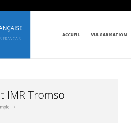
ANÇAISE
Primary
ACCUEIL
VULGARISATION
Navigation
S FRANÇAIS
Menu
st IMR Tromso
emploi