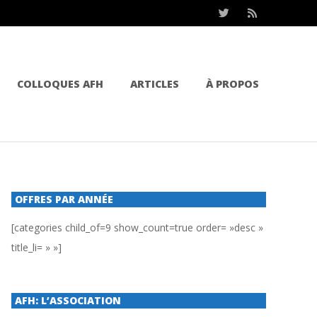
COLLOQUES AFH
ARTICLES
À PROPOS
OFFRES PAR ANNÉE
[categories child_of=9 show_count=true order= »desc »
title_li= » »]
AFH: L’ASSOCIATION