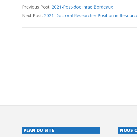
Previous Post:
2021-Post-doc Inrae Bordeaux
06-
Next Post:
2021-Doctoral Researcher Position in Resour
16
PLAN DU SITE
NOUS 