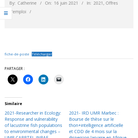
By:
Catherine
On:
16 juin 2021
In:
2021
,
Offres
d'emploi
fiche-de-poste
Télécharger
PARTAGER :
Similaire
2021-Researcher in Ecology:
2021- IRD UMR Marbec :
Response and vulnerability
Bourse de thèse sur le
of lacustrine fish populations
thon+intelligence artificielle
to environmental changes –
et CDD de 4 mois sur la
UMR CARRTEL INRAE –
dispersion larvaire en Afrique