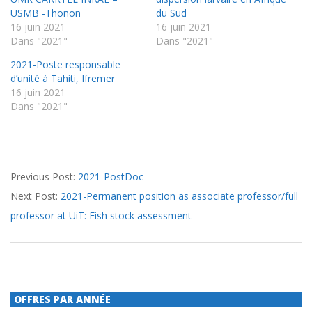
USMB -Thonon
du Sud
16 juin 2021
16 juin 2021
Dans "2021"
Dans "2021"
2021-Poste responsable
d’unité à Tahiti, Ifremer
16 juin 2021
Dans "2021"
2021-
Previous Post:
2021-PostDoc
06-
Next Post:
2021-Permanent position as associate professor/full
16
professor at UiT: Fish stock assessment
OFFRES PAR ANNÉE