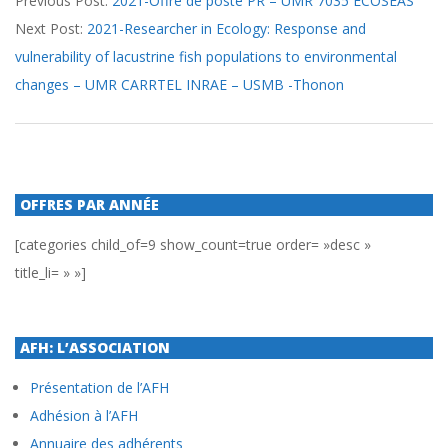
Previous Post:
2021-Offre de poste PR – UMR 7035 ECOSEAS
06-
Next Post:
2021-Researcher in Ecology: Response and
16
vulnerability of lacustrine fish populations to environmental
changes – UMR CARRTEL INRAE – USMB -Thonon
OFFRES PAR ANNÉE
[categories child_of=9 show_count=true order= »desc »
title_li= » »]
AFH: L’ASSOCIATION
Présentation de l’AFH
Adhésion à l’AFH
Annuaire des adhérents