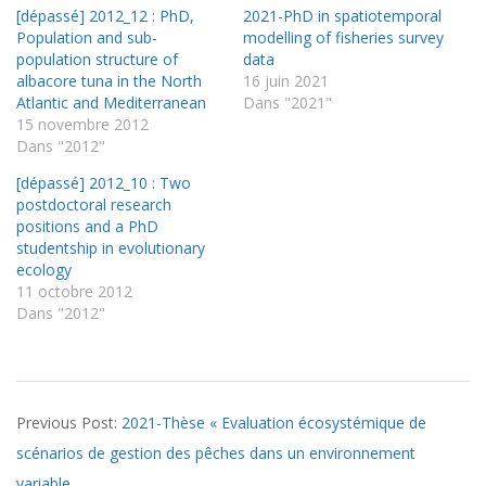
[dépassé] 2012_12 : PhD,
2021-PhD in spatiotemporal
Population and sub-
modelling of fisheries survey
population structure of
data
albacore tuna in the North
16 juin 2021
Atlantic and Mediterranean
Dans "2021"
15 novembre 2012
Dans "2012"
[dépassé] 2012_10 : Two
postdoctoral research
positions and a PhD
studentship in evolutionary
ecology
11 octobre 2012
Dans "2012"
2021-
Previous Post:
2021-Thèse « Evaluation écosystémique de
06-
scénarios de gestion des pêches dans un environnement
16
variable