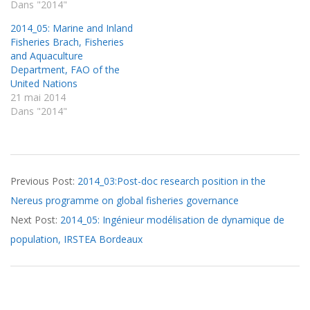
Dans "2014"
2014_05: Marine and Inland
Fisheries Brach, Fisheries
and Aquaculture
Department, FAO of the
United Nations
21 mai 2014
Dans "2014"
2014-
Previous Post:
2014_03:Post-doc research position in the
03-
Nereus programme on global fisheries governance
26
Next Post:
2014_05: Ingénieur modélisation de dynamique de
population, IRSTEA Bordeaux