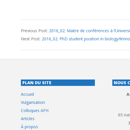
2016-
Previous Post:
2016_02: Maitre de conférences à l’Universi
03-
Next Post:
2016_02: PhD student position in biology/limno
15
PLAN DU SITE
NOUS 
Accueil
A
Vulgarisation
Colloques AFH
65 rue
Articles
À propos