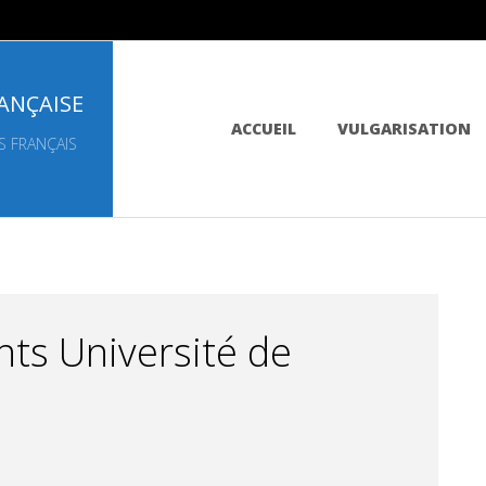
ANÇAISE
Primary
ACCUEIL
VULGARISATION
Navigation
S FRANÇAIS
Menu
ts Université de