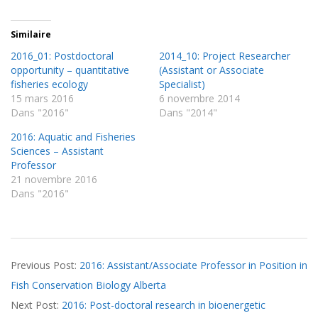
Similaire
2016_01: Postdoctoral
2014_10: Project Researcher
opportunity – quantitative
(Assistant or Associate
fisheries ecology
Specialist)
15 mars 2016
6 novembre 2014
Dans "2016"
Dans "2014"
2016: Aquatic and Fisheries
Sciences – Assistant
Professor
21 novembre 2016
Dans "2016"
2016-
Previous Post:
2016: Assistant/Associate Professor in Position in
09-
Fish Conservation Biology Alberta
28
Next Post:
2016: Post-doctoral research in bioenergetic