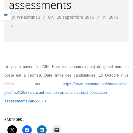
assessments
By:
WPadmin12
On:
28 septembre 2016
In:
2016
Un poste ouvert à l’IMR. Pour les amoureux(ses) du grand nord, le
poste est à Tromsø. Date limite des candidatures: 15 Octobre Plus
d’info sur:
https://www.jobbnorge.no/en/available
-
jobs/job/129276/vacant-position-as-scientist-seal-population-
rk-55-16
assessments-m
PARTAGER :