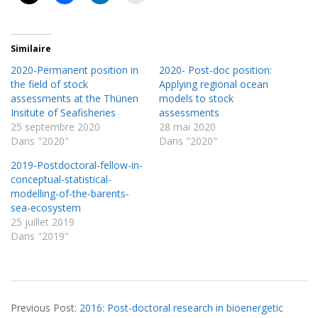
Similaire
2020-Permanent position in
2020- Post-doc position:
the field of stock
Applying regional ocean
assessments at the Thünen
models to stock
Insitute of Seafisheries
assessments
25 septembre 2020
28 mai 2020
Dans "2020"
Dans "2020"
2019-Postdoctoral-fellow-in-
conceptual-statistical-
modelling-of-the-barents-
sea-ecosystem
25 juillet 2019
Dans "2019"
2016-
Previous Post:
2016: Post-doctoral research in bioenergetic
09-