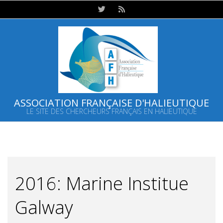
Skip
to
content
ASSOCIATION FRANÇAISE D'HALIEUTIQUE
LE SITE DES CHERCHEURS FRANÇAIS EN HALIEUTIQUE
Primary
Navigation
Menu
2016: Marine Institue
Galway