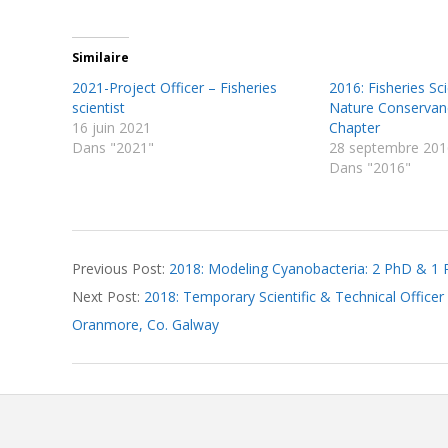
Similaire
2021-Project Officer – Fisheries
2016: Fisheries Sc
scientist
Nature Conservanc
16 juin 2021
Chapter
Dans "2021"
28 septembre 201
Dans "2016"
2018-
Previous Post:
2018: Modeling Cyanobacteria: 2 PhD & 1 P
10-
Next Post:
2018: Temporary Scientific & Technical Officer (
09
Oranmore, Co. Galway