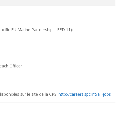
acific EU Marine Partnership – FED 11):
each Officer
isponibles sur le site de la CPS:
http://careers.spc.int/all-jobs