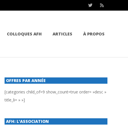
COLLOQUES AFH
ARTICLES
À PROPOS
OFFRES PAR ANNÉE
[categories child_of=9 show_count=true order= »desc »
title_li= » »]
AFH: L’ASSOCIATION