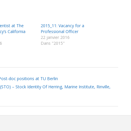
ientist at The
2015_11: Vacancy for a
y’s California
Professional Officer
22 janvier 2016
6
Dans "2015"
ost-doc positions at TU Berlin
STO) – Stock Identity Of Herring, Marine Institute, Rinville,