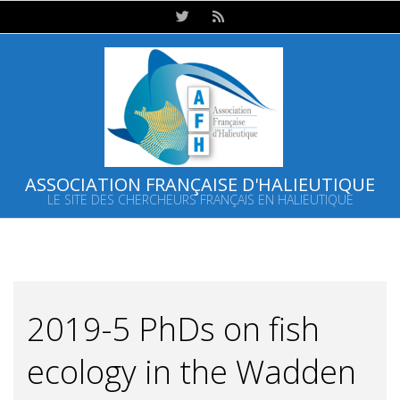
Skip
to
content
ASSOCIATION FRANÇAISE D'HALIEUTIQUE
LE SITE DES CHERCHEURS FRANÇAIS EN HALIEUTIQUE
Primary
Navigation
Menu
2019-5 PhDs on fish
ecology in the Wadden