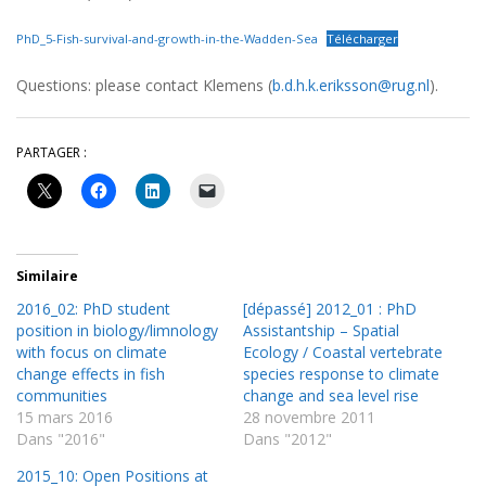
PhD_5-Fish-survival-and-growth-in-the-Wadden-Sea
Télécharger
Questions: please contact Klemens (
b.d.h.k.eriksson@rug.nl
).
PARTAGER :
Similaire
2016_02: PhD student
[dépassé] 2012_01 : PhD
position in biology/limnology
Assistantship – Spatial
with focus on climate
Ecology / Coastal vertebrate
change effects in fish
species response to climate
communities
change and sea level rise
15 mars 2016
28 novembre 2011
Dans "2016"
Dans "2012"
2015_10: Open Positions at