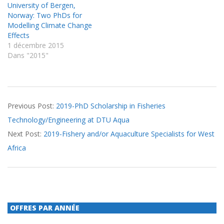
University of Bergen,
Norway: Two PhDs for
Modelling Climate Change
Effects
1 décembre 2015
Dans "2015"
2020-
Previous Post:
2019-PhD Scholarship in Fisheries
01-
Technology/Engineering at DTU Aqua
10
Next Post:
2019-Fishery and/or Aquaculture Specialists for West
Africa
OFFRES PAR ANNÉE