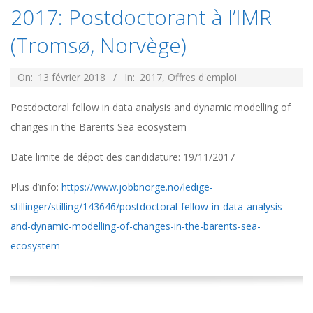
2017: Postdoctorant à l’IMR
(Tromsø, Norvège)
2018-
On:
13 février 2018
In:
2017
,
Offres d'emploi
02-
Postdoctoral fellow in data analysis and dynamic modelling of
13
changes in the Barents Sea ecosystem
Date limite de dépot des candidature: 19/11/2017
Plus d’info:
https://www.jobbnorge.no/ledige-
stillinger/stilling/143646/postdoctoral-fellow-in-data-analysis-
and-dynamic-modelling-of-changes-in-the-barents-sea-
ecosystem