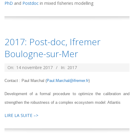
PhD
and
Postdoc
in mixed fisheries modelling
14
2017: Post-doc, Ifremer
Boulogne-sur-Mer
2017-
On:
14 novembre 2017
In:
2017
11-
Contact : Paul Marchal (
Paul.Marchal@ifremer.fr
)
14
Development of a formal procedure to optimize the calibration and
strengthen the robustness of a complex ecosystem model: Atlantis
LIRE LA SUITE –>