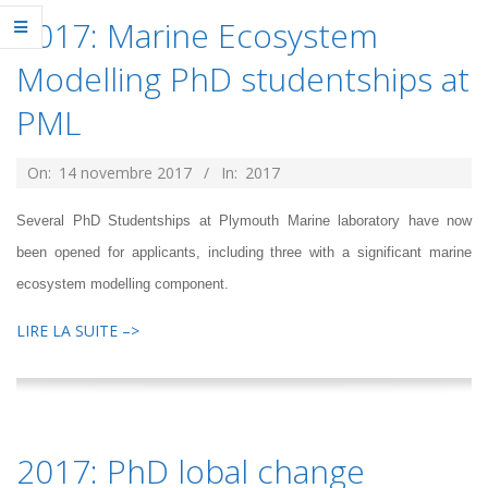
2017: Marine Ecosystem
Modelling PhD studentships at
PML
2017-
On:
14 novembre 2017
In:
2017
11-
Several PhD Studentships at Plymouth Marine laboratory have now
14
been opened for applicants, including three with a significant marine
ecosystem modelling component.
LIRE LA SUITE –>
2017: PhD lobal change