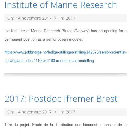
Institute of Marine Research
2017-
On:
14 novembre 2017
In:
2017
11-
the Institute of Marine Research (Bergen/Norway) has an opening for a
14
permanent position as a senior ocean modeler.
https://www.jobbnorge.no/ledige-stillinger/stilling/142573/senior-scientist-
norwegian-codes-1110-or-1183-in-numerical-modelling
2017: Postdoc Ifremer Brest
2017-
On:
14 novembre 2017
In:
2017
11-
Titre du projet: Etude de la distribution des bioconstructions et de la
14