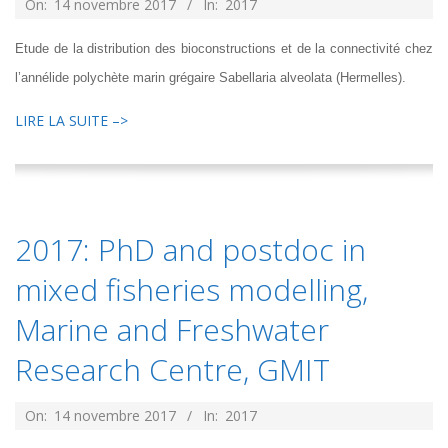
2017-
On:
14 novembre 2017
In:
2017
11-
Etude de la distribution des bioconstructions et de la connectivité chez
14
l’annélide polychète marin grégaire Sabellaria alveolata (Hermelles).
LIRE LA SUITE –>
2017: PhD and postdoc in
mixed fisheries modelling,
Marine and Freshwater
Research Centre, GMIT
2017-
On:
14 novembre 2017
In:
2017
11-