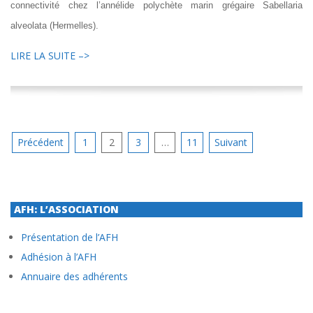
connectivité chez l’annélide polychète marin grégaire Sabellaria
alveolata (Hermelles).
LIRE LA SUITE –>
Pagination
Précédent
1
2
3
…
11
Suivant
des
publications
AFH: L’ASSOCIATION
Présentation de l’AFH
Adhésion à l’AFH
Annuaire des adhérents