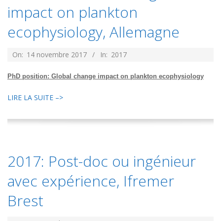
impact on plankton
ecophysiology, Allemagne
2017-
On:
14 novembre 2017
In:
2017
11-
PhD position: Global change impact on plankton ecophysiology
14
LIRE LA SUITE –>
2017: Post-doc ou ingénieur
avec expérience, Ifremer
Brest