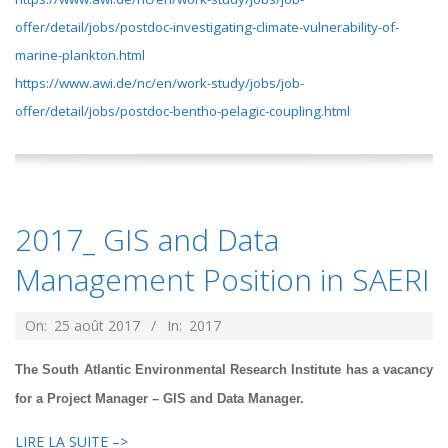
offer/detail/jobs/postdoc-investigating-climate-vulnerability-of-
marine-plankton.html
https://www.awi.de/nc/en/work-study/jobs/job-
offer/detail/jobs/postdoc-bentho-pelagic-coupling.html
2017_ GIS and Data
Management Position in SAERI
2017-
On:
25 août 2017
In:
2017
08-
The South Atlantic Environmental Research Institute has a vacancy
25
for a Project Manager – GIS and Data Manager.
LIRE LA SUITE –>