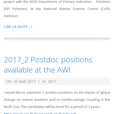
project with the NSW Department of Primary Industries – Fisheries
(DPI Fisheries) at the National Marine Science Centre (Coffs
Harbour).
LIRE LA SUITE –>
2017_2 Postdoc positions
available at the AWI
2017-
On:
25 août 2017
In:
2017
08-
I would like to advertise 2 postdoc positions on the
impact of global
25
change on marine plankton
and on bentho-pelagic
coupling in the
North Sea. The candidates will be hired for a period
of 3 years.
https://www.awi.de/nc/en/work-study/jobs/job-