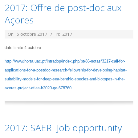
2017: Offre de post-doc aux
Açores
2017-
On:
5 octobre 2017
In:
2017
10-
date limite 4 octobre
05
http://www.horta.uac.pt/intradop/index.php/pt/86-notas/3217-call-for-
applications-for-a-postdoc-research-fellowship-for-developing-habitat-
suitability-models-for-deep-sea-benthic-species-and-biotopes-in-the-
azores-project-atlas-h2020-ga-678760
2017: SAERI Job opportunity