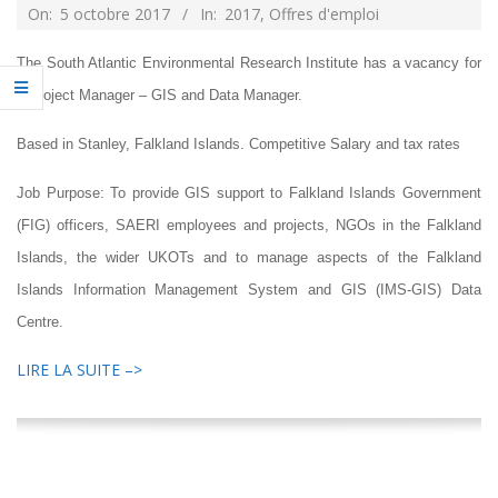
2017-
On:
5 octobre 2017
In:
2017
,
Offres d'emploi
10-
The South Atlantic Environmental Research Institute has a vacancy for
05
a Project Manager – GIS and Data Manager.
Based in Stanley, Falkland Islands. Competitive Salary and tax rates
Job Purpose: To provide GIS support to Falkland Islands Government
(FIG) officers, SAERI employees and projects, NGOs in the Falkland
Islands, the wider UKOTs and to manage aspects of the Falkland
Islands Information Management System and GIS (IMS-GIS) Data
Centre.
LIRE LA SUITE –>