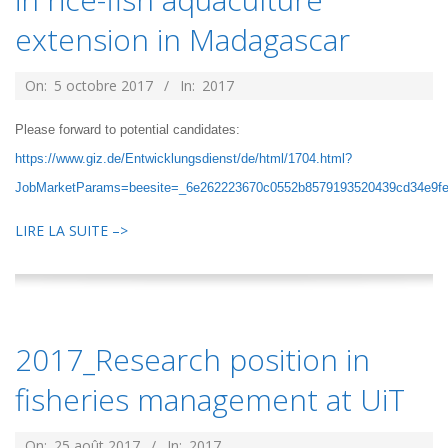
extension in Madagascar
2017-
On:
5 octobre 2017
In:
2017
10-
Please forward to potential candidates:
05
https://www.giz.de/Entwicklungsdienst/de/html/1704.html?
JobMarketParams=beesite=_6e262223670c0552b8579193520439cd34e9f
LIRE LA SUITE –>
2017_Research position in
fisheries management at UiT
2017-
On:
25 août 2017
In:
2017