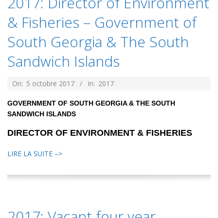
2017: Director of Environment
& Fisheries – Government of
South Georgia & The South
Sandwich Islands
2017-
On:
5 octobre 2017
In:
2017
10-
GOVERNMENT OF SOUTH GEORGIA & THE SOUTH
05
SANDWICH ISLANDS
DIRECTOR OF ENVIRONMENT & FISHERIES
LIRE LA SUITE –>
2017: Vacant four year