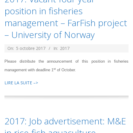
position in fisheries
management – FarFish project
– University of Norway
2017-
On:
5 octobre 2017
In:
2017
10-
Please distribute the announcement of this position in fisheries
05
st
management with deadline 1
of October.
LIRE LA SUITE –>
2017: Job advertisement: M&E
in rice-fish aquaculture